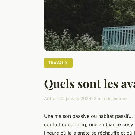
TRAVAUX
Quels sont les a
Arthur
•
22 janvier 2024
•
2 min de lecture
Une
maison passive
ou
habitat passif
… 
confort cocooning, une ambiance cosy 
l’heure où la planète se réchauffe et où