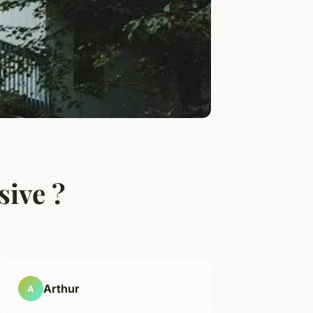
sive ?
Arthur
A