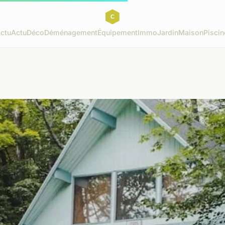
ctu
Actu
Déco
Déménagement
Équipement
Immo
Jardin
Maison
Piscin