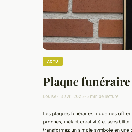
ACTU
Plaque funéraire
Louise
•
13 avril 2025
•
5 min de lecture
Les plaques funéraires modernes offren
proches, mêlant créativité et sensibilit
transformez un simple symbole en une œ