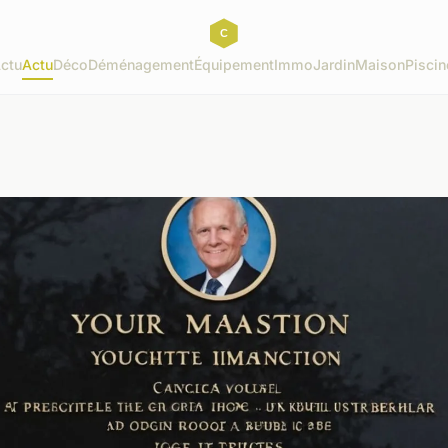
ctu
Actu
Déco
Déménagement
Équipement
Immo
Jardin
Maison
Piscin