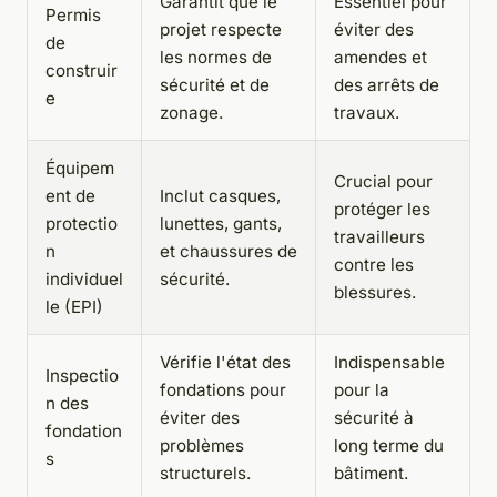
Garantit que le
Essentiel pour
Permis
projet respecte
éviter des
de
les normes de
amendes et
construir
sécurité et de
des arrêts de
e
zonage.
travaux.
Équipem
Crucial pour
ent de
Inclut casques,
protéger les
protectio
lunettes, gants,
travailleurs
n
et chaussures de
contre les
individuel
sécurité.
blessures.
le (EPI)
Vérifie l'état des
Indispensable
Inspectio
fondations pour
pour la
n des
éviter des
sécurité à
fondation
problèmes
long terme du
s
structurels.
bâtiment.