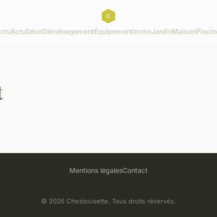
ctu
Actu
Déco
Déménagement
Équipement
Immo
Jardin
Maison
Piscin
t
Mentions légales
Contact
© 2026 Chezlouisette. Tous droits réservés.