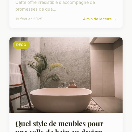
Cette offre irrésistible s'accompagne de
promesses de qua...
18 février 2025
4 min de lecture →
DÉCO
Quel style de meubles pour
une salle de bain au design